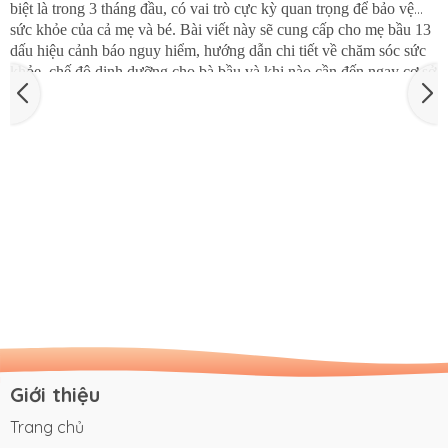
13 DẤU HIỆU NGUY HIỂM KHI MANG THAI 3 THÁNG ĐẦU
MẸ CẦN CHÚ Ý
Mang thai là một hành trình tuyệt vời, nhưng cũng tiềm ẩn nhiều rủi
ro. Việc nhận biết sớm các dấu hiệu bất thường khi mang thai, đặc
biệt là trong 3 tháng đầu, có vai trò cực kỳ quan trọng để bảo vệ
sức khỏe của cả mẹ và bé. Bài viết này sẽ cung cấp cho mẹ bầu 13
dấu hiệu cảnh báo nguy hiểm, hướng dẫn chi tiết về chăm sóc sức
khỏe, chế độ dinh dưỡng cho bà bầu và khi nào cần đến ngay cơ sở
y tế để có một thai kỳ khỏe mạnh và an toàn.