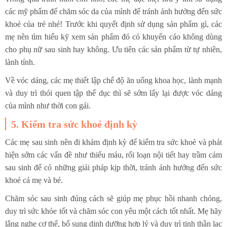
các mỹ phẩm để chăm sóc da của mình để tránh ảnh hưởng đến sức
khoẻ của trẻ nhé! Trước khi quyết định sử dụng sản phẩm gì, các
mẹ nên tìm hiểu kỹ xem sản phẩm đó có khuyến cáo không dùng
cho phụ nữ sau sinh hay không. Ưu tiên các sản phẩm từ tự nhiên,
lành tính.
Về vóc dáng, các mẹ thiết lập chế độ ăn uống khoa học, lành mạnh
và duy trì thói quen tập thể dục thì sẽ sớm lấy lại được vóc dáng
của mình như thời con gái.
5. Kiểm tra sức khoẻ định kỳ
Các mẹ sau sinh nên đi khám định kỳ để kiểm tra sức khoẻ và phát
hiện sớm các vấn đề như thiếu máu, rối loạn nội tiết hay trầm cảm
sau sinh để có những giải pháp kịp thời, tránh ảnh hưởng đến sức
khoẻ cả mẹ và bé.
Chăm sóc sau sinh đúng cách sẽ giúp mẹ phục hồi nhanh chóng,
duy trì sức khỏe tốt và chăm sóc con yêu một cách tốt nhất. Mẹ hãy
lắng nghe cơ thể, bổ sung dinh dưỡng hợp lý và duy trì tinh thần lạc