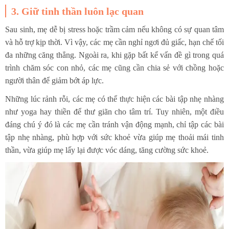
3. Giữ tinh thần luôn lạc quan
Sau sinh, mẹ dễ bị stress hoặc trầm cảm nếu không có sự quan tâm
và hỗ trợ kịp thời. Vì vậy, các mẹ cần nghỉ ngơi đủ giấc, hạn chế tối
đa những căng thẳng. Ngoài ra, khi gặp bất kể vấn đề gì trong quá
trình chăm sóc con nhỏ, các mẹ cũng cần chia sẻ với chồng hoặc
người thân để giảm bớt áp lực.
Những lúc rảnh rỗi, các mẹ có thể thực hiện các bài tập nhẹ nhàng
như yoga hay thiền để thư giãn cho tâm trí. Tuy nhiên, một điều
đáng chú ý đó là các mẹ cần tránh vận động mạnh, chỉ tập các bài
tập nhẹ nhàng, phù hợp với sức khoẻ vừa giúp mẹ thoải mái tinh
thần, vừa giúp mẹ lấy lại được vóc dáng, tăng cường sức khoẻ.