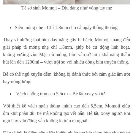
Tã sơ sinh Momoji – Dịu dàng như vòng tay mẹ
Siêu mỏng nhẹ - Chỉ 1.8mm cho cả ngày thông thoáng
Thay vì những loại bỉm dày nặng gây bí bách, Momoji mang đến
giải pháp tã mỏng nhẹ chỉ 1.8mm, giúp bé cử động linh hoạt,
không vướng víu. Mặc dù mỏng, bỉm vẫn sở hữu khả năng thấm
hút lên đến 1200ml – vượt trội so với nhiều dòng bỉm truyền thống.
Bé có thể ngủ xuyên đêm, không bị đánh thức bởi cảm giác ẩm ướt
hay nóng lưng.
Vách chống tràn cao 5,5cm – Bé lật xoay vô tư
Với thiết kế vách ngăn thông minh cao đến 5,5cm, Momoji giúp
ôm khít phần đùi bé mà không tạo vết hằn. Bé lật, xoay người khi
ngủ hay vận động vẫn không lo tràn ra ngoài.
Đây chính là điểm cộng lớn khiến nhiều mẹ lựa chọn bỉm cho trẻ sơ