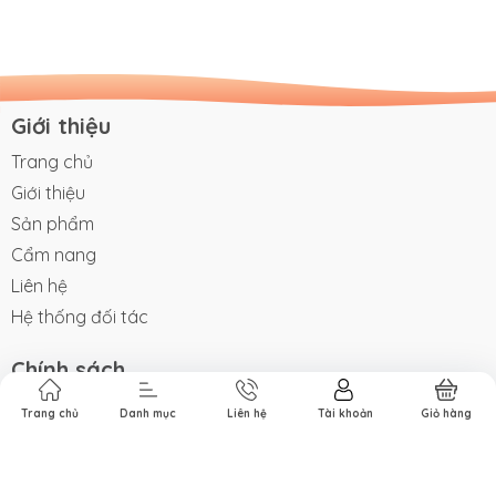
Giới thiệu
Trang chủ
Giới thiệu
Sản phẩm
Cẩm nang
Liên hệ
Hệ thống đối tác
Chính sách
Tìm kiếm
Trang chủ
Danh mục
Liên hệ
Tài khoản
Giỏ hàng
Đăng nhập
Đăng ký