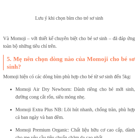
Lưu ý khi chọn bỉm cho trẻ sơ sinh
Và Momoji – với thiết kế chuyên biệt cho bé sơ sinh – đã đáp ứng
toàn bộ những tiêu chí trên.
5. Mẹ nên chọn dòng nào của Momoji cho bé sơ
sinh?
Momoji hiện có các dòng bỉm phù hợp cho bé từ sơ sinh đến 5kg:
Momoji Air Dry Newborn: Dành riêng cho bé mới sinh,
đường cong cắt rốn, siêu mỏng nhẹ.
Momoji Extra Plus NB: Lõi hút nhanh, chống tràn, phù hợp
cả ban ngày và ban đêm.
Momoji Premium Organic: Chất liệu hữu cơ cao cấp, dành
cho mẹ yêu cầu tiêu chuẩn chăm da cao nhất.