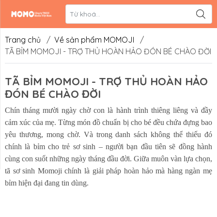
Liên hệ
Hệ thống đối
tác
Trang chủ
/
Về sản phẩm MOMOJI
/
TÃ BỈM MOMOJI - TRỢ THỦ HOÀN HẢO ĐÓN BÉ CHÀO ĐỜI
TÃ BỈM MOMOJI - TRỢ THỦ HOÀN HẢO
ĐÓN BÉ CHÀO ĐỜI
Chín tháng mười ngày chờ con là hành trình thiêng liêng và đầy
cảm xúc của mẹ. Từng món đồ chuẩn bị cho bé đều chứa đựng bao
yêu thương, mong chờ. Và trong danh sách không thể thiếu đó
chính là bỉm cho trẻ sơ sinh – người bạn đầu tiên sẽ đồng hành
cùng con suốt những ngày tháng đầu đời. Giữa muôn vàn lựa chọn,
tã sơ sinh Momoji chính là giải pháp hoàn hảo mà hàng ngàn mẹ
bỉm hiện đại đang tin dùng.