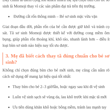
sinh là Momoji thay vì các sản phẩm đại trà trên thị trường.
Đường cắt rốn thông minh – Bé sơ sinh mặc vừa vặn
Giai đoạn đầu đời, phần rốn của bé cần được giữ khô và tránh cọ
sát. Tã sơ sinh Momoji được thiết kế với đường cong mềm ôm
bụng, giúp phần rốn thoáng khí, khô ráo, nhanh lành hơn – điều ít
loại bỉm sơ sinh nào hiện nay tối ưu được.
3. Mẹ đã biết cách thay tã đúng chuẩn cho bé sơ
sinh?
Không chỉ chọn đúng bỉm cho bé mới sinh, mẹ cũng cần nắm rõ
cách sử dụng để mang lại hiệu quả tốt nhất:
Thay bỉm cho bé 2–3 giờ/lần, hoặc ngay sau khi đi vệ sinh
Luôn vệ sinh sạch sẽ vùng da, lau khô trước khi mặc tã mới
Ưu tiên dùng khăn khô hoặc bông mềm, tránh lau mạnh tay