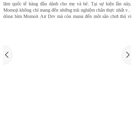
VIETBABYFAIR 2025 - MOMOJI LẠI HẸN GẶP MẸ
Tháng 9 này, Momoji chính thức trở lại Vietbaby fair 2025 - triển
lãm quốc tế hàng đầu dành cho mẹ và bé. Tại sự kiện lần này,
Momoji không chỉ mang đến những trải nghiệm chân thực nhất với
dòng bỉm Momoji Air Dry mà còn mang đến một sân chơi thú vị
Momoji Air Dry minigame KOC dành cho các mẹ bỉm, KOC, các
content creator trong lĩnh vực mẹ và bé với quà tặng trị giá hàng
triệu đồng.