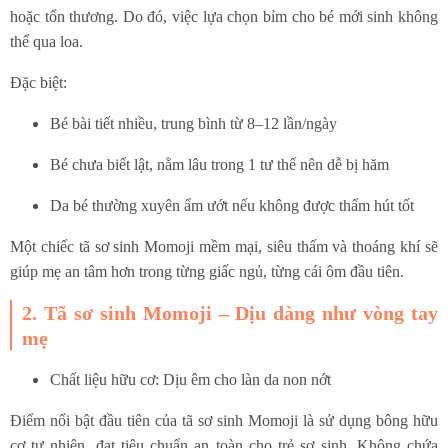
hoặc tổn thương. Do đó, việc lựa chọn bỉm cho bé mới sinh không
thể qua loa.
Đặc biệt:
Bé bài tiết nhiều, trung bình từ 8–12 lần/ngày
Bé chưa biết lật, nằm lâu trong 1 tư thế nên dễ bị hăm
Da bé thường xuyên ẩm ướt nếu không được thấm hút tốt
Một chiếc tã sơ sinh Momoji mềm mại, siêu thấm và thoáng khí sẽ
giúp mẹ an tâm hơn trong từng giấc ngủ, từng cái ôm đầu tiên.
2. Tã sơ sinh Momoji – Dịu dàng như vòng tay
mẹ
Chất liệu hữu cơ: Dịu êm cho làn da non nớt
Điểm nổi bật đầu tiên của tã sơ sinh Momoji là sử dụng bông hữu
cơ tự nhiên, đạt tiêu chuẩn an toàn cho trẻ sơ sinh. Không chứa