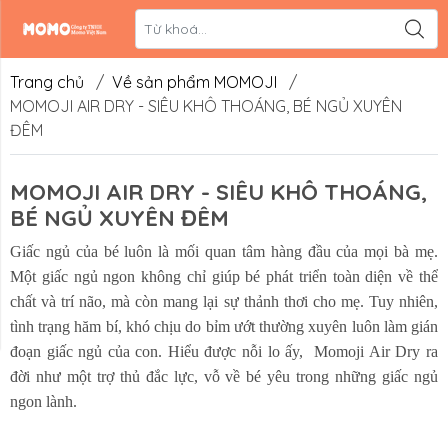
Liên hệ
Hệ thống đối
tác
Trang chủ
/
Về sản phẩm MOMOJI
/
MOMOJI AIR DRY - SIÊU KHÔ THOÁNG, BÉ NGỦ XUYÊN
ĐÊM
MOMOJI AIR DRY - SIÊU KHÔ THOÁNG,
BÉ NGỦ XUYÊN ĐÊM
Giấc ngủ của bé luôn là mối quan tâm hàng đầu của mọi bà mẹ.
Một giấc ngủ ngon không chỉ giúp bé phát triển toàn diện về thể
chất và trí não, mà còn mang lại sự thảnh thơi cho mẹ. Tuy nhiên,
tình trạng hăm bí, khó chịu do bỉm ướt thường xuyên luôn làm gián
đoạn giấc ngủ của con. Hiểu được nỗi lo ấy, Momoji Air Dry ra
đời như một trợ thủ đắc lực, vỗ về bé yêu trong những giấc ngủ
ngon lành.