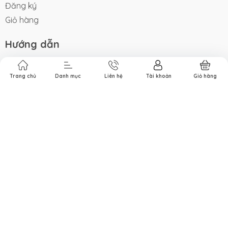
Đăng ký
Giỏ hàng
Hướng dẫn
Trang chủ
Giới thiệu
Trang chủ
Danh mục
Liên hệ
Tài khoản
Giỏ hàng
Sản phẩm
Cẩm nang
Liên hệ
Hệ thống đối tác
Hỗ trợ khách hàng
Trang chủ
Giới thiệu
Sản phẩm
Cẩm nang