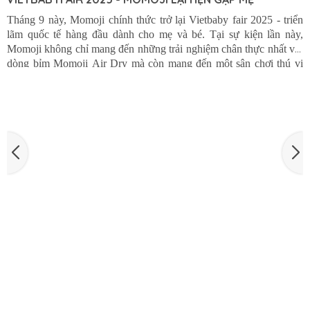
VIETBABYFAIR 2025 - MOMOJI LẠI HẸN GẶP MẸ
Tháng 9 này, Momoji chính thức trở lại Vietbaby fair 2025 - triển
lãm quốc tế hàng đầu dành cho mẹ và bé. Tại sự kiện lần này,
Momoji không chỉ mang đến những trải nghiệm chân thực nhất với
dòng bỉm Momoji Air Dry mà còn mang đến một sân chơi thú vị
Momoji Air Dry minigame KOC dành cho các mẹ bỉm, KOC, các
content creator trong lĩnh vực mẹ và bé với quà tặng trị giá hàng