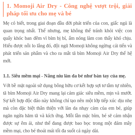
1. Momoji Air Dry - Công nghệ vượt trội, giải
pháp tối ưu cho mẹ và bé
Mẹ có biết, trong giai đoạn đầu đời phát triển của con, giấc ngủ là
quan trọng nhất. Thế nhưng, mẹ không thể tránh khỏi việc con
quấy khóc ban đêm vì bỉm bị bí, ẩm nóng làm con thấy khó chịu.
Hiểu được nỗi lo lắng đó, đội ngũ Momoji không ngừng cải tiến và
phát triển sản phẩm và cho ra mắt tã bỉm Momoji Air Dry thế hệ
mới.
1.1. Siêu mềm mại - Nâng niu làn da bé như bàn tay của mẹ.
Với bề mặt ngoài sử dụng bông hữu cơ kết hợp sợi tơ tằm tự nhiên,
tã bỉm Momoji Air Dry mang lại cảm giác siêu mềm, mịn và mướt.
Sự kết hợp độc đáo này không chỉ tạo nên một lớp tiếp xúc dịu nhẹ
mà còn đặc biệt thân thiện với làn da nhạy cảm của em bé, giúp
ngăn ngừa hăm tã và kích ứng. Mỗi lần mặc bỉm, bé sẽ cảm nhận
được sự êm ái, như thể đang được bao bọc trong một đám mây
mềm mại, cho bé thoải mái tối đa suốt cả ngày dài.