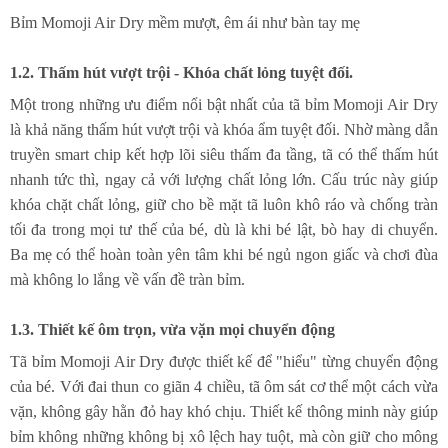
Bỉm Momoji Air Dry mềm mượt, êm ái như bàn tay mẹ
1.2. Thấm hút vượt trội - Khóa chất lỏng tuyệt đối.
Một trong những ưu điểm nổi bật nhất của tã bỉm Momoji Air Dry
là khả năng thấm hút vượt trội và khóa ẩm tuyệt đối. Nhờ màng dẫn
truyền smart chip kết hợp lõi siêu thấm đa tầng, tã có thể thấm hút
nhanh tức thì, ngay cả với lượng chất lỏng lớn. Cấu trúc này giúp
khóa chặt chất lỏng, giữ cho bề mặt tã luôn khô ráo và chống tràn
tối đa trong mọi tư thế của bé, dù là khi bé lật, bò hay di chuyển.
Ba mẹ có thể hoàn toàn yên tâm khi bé ngủ ngon giấc và chơi đùa
mà không lo lắng về vấn đề tràn bỉm.
1.3. Thiết kế ôm trọn, vừa vặn mọi chuyển động
Tã bỉm Momoji Air Dry được thiết kế để "hiểu" từng chuyển động
của bé. Với đai thun co giãn 4 chiều, tã ôm sát cơ thể một cách vừa
vặn, không gây hằn đỏ hay khó chịu. Thiết kế thông minh này giúp
bỉm không những không bị xô lệch hay tuột, mà còn giữ cho mông