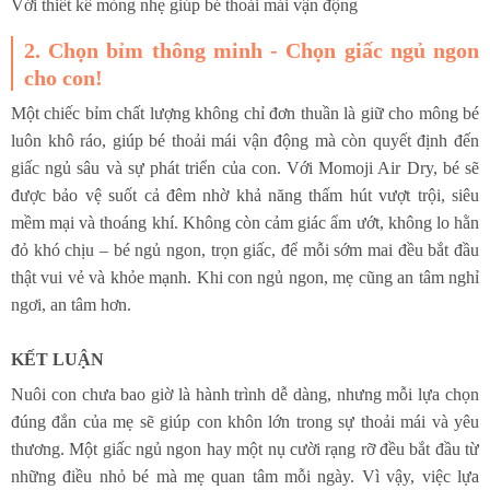
Với thiết kế mỏng nhẹ giúp bé thoải mái vận động
2. Chọn bỉm thông minh - Chọn giấc ngủ ngon
cho con!
Một chiếc bỉm chất lượng không chỉ đơn thuần là giữ cho mông bé
luôn khô ráo, giúp bé thoải mái vận động mà còn quyết định đến
giấc ngủ sâu và sự phát triển của con. Với Momoji Air Dry, bé sẽ
được bảo vệ suốt cả đêm nhờ khả năng thấm hút vượt trội, siêu
mềm mại và thoáng khí. Không còn cảm giác ẩm ướt, không lo hằn
đỏ khó chịu – bé ngủ ngon, trọn giấc, để mỗi sớm mai đều bắt đầu
thật vui vẻ và khỏe mạnh. Khi con ngủ ngon, mẹ cũng an tâm nghỉ
ngơi, an tâm hơn.
KẾT LUẬN
Nuôi con chưa bao giờ là hành trình dễ dàng, nhưng mỗi lựa chọn
đúng đắn của mẹ sẽ giúp con khôn lớn trong sự thoải mái và yêu
thương. Một giấc ngủ ngon hay một nụ cười rạng rỡ đều bắt đầu từ
những điều nhỏ bé mà mẹ quan tâm mỗi ngày. Vì vậy, việc lựa