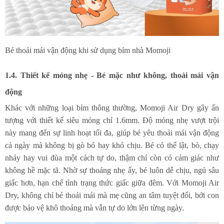
Bé thoải mái vận động khi sử dụng bỉm nhà Momoji
1.4. Thiết kế mỏng nhẹ - Bé mặc như không, thoải mái vận
động
Khác với những loại bỉm thông thường, Momoji Air Dry gây ấn
tượng với thiết kế siêu mỏng chỉ 1.6mm. Độ mỏng nhẹ vượt trội
này mang đến sự linh hoạt tối đa, giúp bé yêu thoải mái vận động
cả ngày mà không bị gò bó hay khó chịu. Bé có thể lật, bò, chạy
nhảy hay vui đùa một cách tự do, thậm chí còn có cảm giác như
không hề mặc tã. Nhờ sự thoáng nhẹ ấy, bé luôn dễ chịu, ngủ sâu
giấc hơn, hạn chế tình trạng thức giấc giữa đêm. Với Momoji Air
Dry, không chỉ bé thoải mái mà mẹ cũng an tâm tuyệt đối, bởi con
được bảo vệ khô thoáng mà vẫn tự do lớn lên từng ngày.