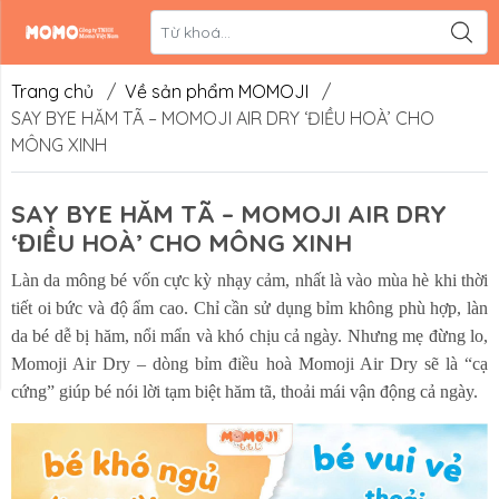
Liên hệ
Hệ thống đối
tác
Trang chủ
/
Về sản phẩm MOMOJI
/
SAY BYE HĂM TÃ – MOMOJI AIR DRY ‘ĐIỀU HOÀ’ CHO
MÔNG XINH
SAY BYE HĂM TÃ – MOMOJI AIR DRY
‘ĐIỀU HOÀ’ CHO MÔNG XINH
Làn da mông bé vốn cực kỳ nhạy cảm, nhất là vào mùa hè khi thời
tiết oi bức và độ ẩm cao. Chỉ cần sử dụng bỉm không phù hợp, làn
da bé dễ bị hăm, nổi mẩn và khó chịu cả ngày. Nhưng mẹ đừng lo,
Momoji Air Dry – dòng bỉm điều hoà Momoji Air Dry sẽ là “cạ
cứng” giúp bé nói lời tạm biệt hăm tã, thoải mái vận động cả ngày.