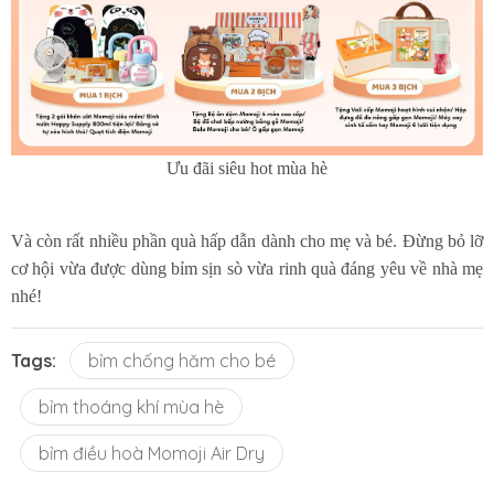
Ưu đãi siêu hot mùa hè
Và còn rất nhiều phần quà hấp dẫn dành cho mẹ và bé. Đừng bỏ lỡ
cơ hội vừa được dùng bỉm sịn sò vừa rinh quà đáng yêu về nhà mẹ
nhé!
Tags:
bỉm chống hăm cho bé
bỉm thoáng khí mùa hè
bỉm điều hoà Momoji Air Dry