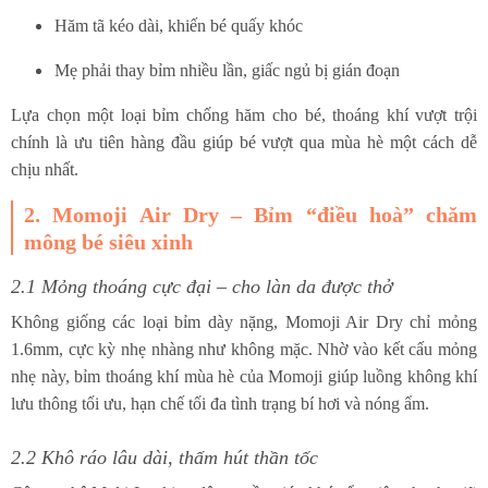
Hăm tã kéo dài, khiến bé quấy khóc
Mẹ phải thay bỉm nhiều lần, giấc ngủ bị gián đoạn
Lựa chọn một loại bỉm chống hăm cho bé, thoáng khí vượt trội
chính là ưu tiên hàng đầu giúp bé vượt qua mùa hè một cách dễ
chịu nhất.
2. Momoji Air Dry – Bỉm “điều hoà” chăm
mông bé siêu xinh
2.1 Mỏng thoáng cực đại – cho làn da được thở
Không giống các loại bỉm dày nặng, Momoji Air Dry chỉ mỏng
1.6mm, cực kỳ nhẹ nhàng như không mặc. Nhờ vào kết cấu mỏng
nhẹ này, bỉm thoáng khí mùa hè của Momoji giúp luồng không khí
lưu thông tối ưu, hạn chế tối đa tình trạng bí hơi và nóng ẩm.
2.2 Khô ráo lâu dài, thấm hút thần tốc