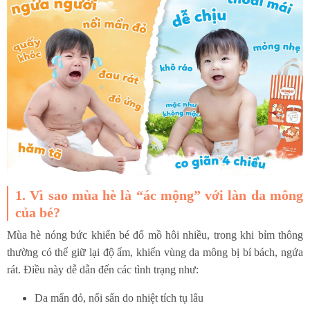
1. Vì sao mùa hè là “ác mộng” với làn da mông
của bé?
Mùa hè nóng bức khiến bé đổ mồ hôi nhiều, trong khi bỉm thông
thường có thể giữ lại độ ẩm, khiến vùng da mông bị bí bách, ngứa
rát. Điều này dễ dẫn đến các tình trạng như:
Da mẩn đỏ, nổi sẩn do nhiệt tích tụ lâu