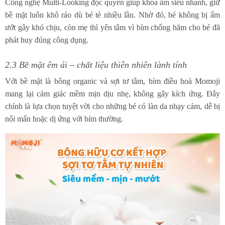
Công nghệ Multi-Looking độc quyền giúp khóa ẩm siêu nhanh, giữ
bề mặt luôn khô ráo dù bé tè nhiều lần. Nhờ đó, bé không bị ẩm
ướt gây khó chịu, còn mẹ thì yên tâm vì bỉm chống hăm cho bé đã
phát huy đúng công dụng.
2.3 Bề mặt êm ái – chất liệu thiên nhiên lành tính
Với bề mặt là bông organic và sợi tơ tằm, bỉm điều hoà Momoji
mang lại cảm giác mềm mịn dịu nhẹ, không gây kích ứng. Đây
chính là lựa chọn tuyệt vời cho những bé có làn da nhạy cảm, dễ bị
nổi mẩn hoặc dị ứng với bỉm thường.