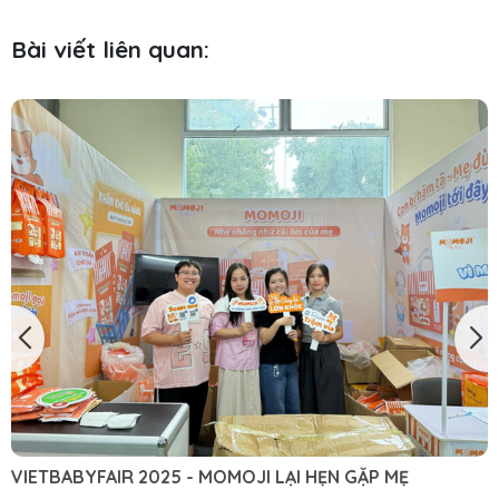
Bài viết liên quan:
CÁCH CHỌN SIZE BỈM MOMOJI THEO TỪNG ĐỘ
Việc chọn size bỉm Momoji đúng theo cân nặng và 
giúp bé luôn thoải mái, hạn chế tràn bỉm, hăm tã v
động. Với thiết kế phù hợp từng giai đoạn, bỉm Mom
sơ sinh được nhiều mẹ tin dùng. Cùng tìm hiểu cách
bỉm theo độ tuổi chuẩn xác, giúp mẹ chăm con nh
ngày. 1. Vì sao cần chọn size bỉm đúng cho bé? Việ
bỉm đúng cho bé không chỉ đơn giản là vừa vặn, mà
quan mật thiết đến sức khỏe làn da, giấc...
MẸ