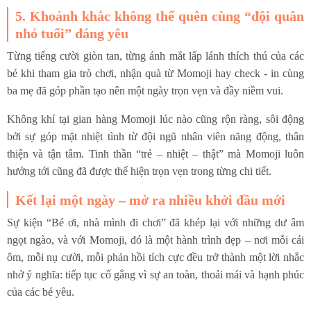
5. Khoảnh khắc không thể quên cùng “đội quân
nhỏ tuổi” đáng yêu
Từng tiếng cười giòn tan, từng ánh mắt lấp lánh thích thú của các
bé khi tham gia trò chơi, nhận quà từ Momoji hay check - in cùng
ba mẹ đã góp phần tạo nên một ngày trọn vẹn và đầy niềm vui.
Không khí tại gian hàng Momoji lúc nào cũng rộn ràng, sôi động
bởi sự góp mặt nhiệt tình từ đội ngũ nhân viên năng động, thân
thiện và tận tâm. Tinh thần “trẻ – nhiệt – thật” mà Momoji luôn
hướng tới cũng đã được thể hiện trọn vẹn trong từng chi tiết.
Kết lại một ngày – mở ra nhiều khởi đầu mới
Sự kiện “Bé ơi, nhà mình đi chơi” đã khép lại với những dư âm
ngọt ngào, và với Momoji, đó là một hành trình đẹp – nơi mỗi cái
ôm, mỗi nụ cười, mỗi phản hồi tích cực đều trở thành một lời nhắc
nhở ý nghĩa: tiếp tục cố gắng vì sự an toàn, thoải mái và hạnh phúc
của các bé yêu.