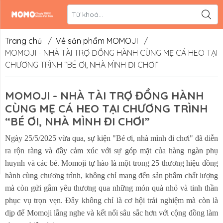
Liên hệ
Hệ thống đối
tác
Trang chủ
/
Về sản phẩm MOMOJI
/
MOMOJI - NHÀ TÀI TRỢ ĐỒNG HÀNH CÙNG MẸ CÁ HEO TẠI
CHƯƠNG TRÌNH “BÉ ƠI, NHÀ MÌNH ĐI CHƠI”
MOMOJI - NHÀ TÀI TRỢ ĐỒNG HÀNH
CÙNG MẸ CÁ HEO TẠI CHƯƠNG TRÌNH
“BÉ ƠI, NHÀ MÌNH ĐI CHƠI”
Ngày 25/5/2025 vừa qua, sự kiện "Bé ơi, nhà mình đi chơi" đã diễn
ra rộn ràng và đầy cảm xúc với sự góp mặt của hàng ngàn phụ
huynh và các bé. Momoji tự hào là một trong 25 thương hiệu đồng
hành cùng chương trình, không chỉ mang đến sản phẩm chất lượng
mà còn gửi gắm yêu thương qua những món quà nhỏ và tinh thần
phục vụ trọn vẹn. Đây không chỉ là cơ hội trải nghiệm mà còn là
dịp để Momoji lắng nghe và kết nối sâu sắc hơn với cộng đồng làm