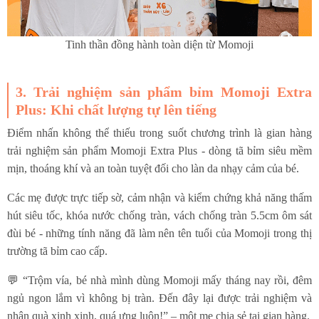
Tinh thần đồng hành toàn diện từ Momoji
3. Trải nghiệm sản phẩm bỉm Momoji Extra
Plus: Khi chất lượng tự lên tiếng
Điểm nhấn không thể thiếu trong suốt chương trình là gian hàng
trải nghiệm sản phẩm Momoji Extra Plus - dòng tã bỉm siêu mềm
mịn, thoáng khí và an toàn tuyệt đối cho làn da nhạy cảm của bé.
Các mẹ được trực tiếp sờ, cảm nhận và kiểm chứng khả năng thấm
hút siêu tốc, khóa nước chống tràn, vách chống tràn 5.5cm ôm sát
đùi bé - những tính năng đã làm nên tên tuổi của Momoji trong thị
trường tã bỉm cao cấp.
💬 “Trộm vía, bé nhà mình dùng Momoji mấy tháng nay rồi, đêm
ngủ ngon lắm vì không bị tràn. Đến đây lại được trải nghiệm và
nhận quà xinh xinh, quá ưng luôn!” – một mẹ chia sẻ tại gian hàng.