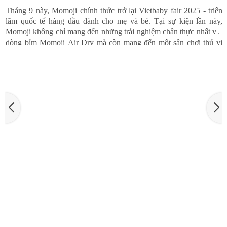
VIETBABYFAIR 2025 - MOMOJI LẠI HẸN GẶP MẸ
Tháng 9 này, Momoji chính thức trở lại Vietbaby fair 2025 - triển
lãm quốc tế hàng đầu dành cho mẹ và bé. Tại sự kiện lần này,
Momoji không chỉ mang đến những trải nghiệm chân thực nhất với
dòng bỉm Momoji Air Dry mà còn mang đến một sân chơi thú vị
Momoji Air Dry minigame KOC dành cho các mẹ bỉm, KOC, các
content creator trong lĩnh vực mẹ và bé với quà tặng trị giá hàng
triệu đồng.