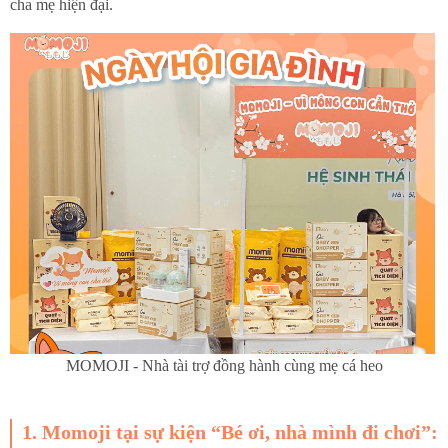
cha mẹ hiện đại.
MOMOJI - Nhà tài trợ đồng hành cùng mẹ cá heo
1. Momoji tại sự kiện “Bé ơi, nhà mình đi chơi”: