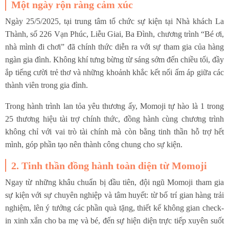
Một ngày rộn ràng cảm xúc
Ngày 25/5/2025, tại trung tâm tổ chức sự kiện tại Nhà khách La
Thành, số 226 Vạn Phúc, Liễu Giai, Ba Đình, chương trình “Bé ơi,
nhà mình đi chơi” đã chính thức diễn ra với sự tham gia của hàng
ngàn gia đình. Không khí tưng bừng từ sáng sớm đến chiều tối, đầy
ắp tiếng cười trẻ thơ và những khoảnh khắc kết nối ấm áp giữa các
thành viên trong gia đình.
Trong hành trình lan tỏa yêu thương ấy, Momoji tự hào là 1 trong
25 thương hiệu tài trợ chính thức, đồng hành cùng chương trình
không chỉ với vai trò tài chính mà còn bằng tinh thần hỗ trợ hết
mình, góp phần tạo nên thành công chung cho sự kiện.
2. Tinh thần đồng hành toàn diện từ Momoji
Ngay từ những khâu chuẩn bị đầu tiên, đội ngũ Momoji tham gia
sự kiện với sự chuyên nghiệp và tâm huyết: từ bố trí gian hàng trải
nghiệm, lên ý tưởng các phần quà tặng, thiết kế không gian check-
in xinh xắn cho ba mẹ và bé, đến sự hiện diện trực tiếp xuyên suốt