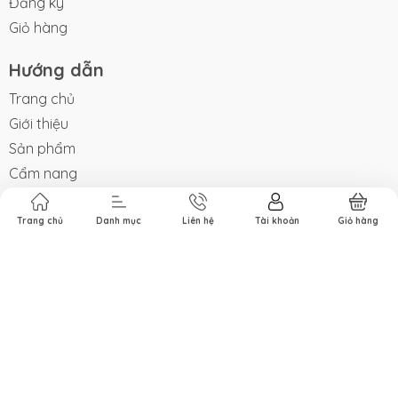
Đăng ký
Giỏ hàng
Hướng dẫn
Trang chủ
Giới thiệu
Sản phẩm
Cẩm nang
Liên hệ
Hệ thống đối tác
Trang chủ
Danh mục
Liên hệ
Tài khoản
Giỏ hàng
Hỗ trợ khách hàng
Trang chủ
Giới thiệu
Sản phẩm
Cẩm nang
Liên hệ