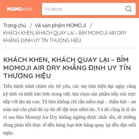
Liên hệ
Hệ thống đối
tác
Trang chủ
/
Về sản phẩm MOMOJI
/
KHÁCH KHEN, KHÁCH QUAY LẠI – BỈM MOMOJI AIR DRY
KHẲNG ĐỊNH UY TÍN THƯƠNG HIỆU
KHÁCH KHEN, KHÁCH QUAY LẠI – BỈM
MOMOJI AIR DRY KHẲNG ĐỊNH UY TÍN
THƯƠNG HIỆU
Trên hành trình chăm sóc bé yêu, các mẹ bỉm hiện đại ngày càng
kỹ tính và khắt khe hơn trong việc lựa chọn sản phẩm tiếp xúc trực
tiếp với làn da con. Tã bỉm không chỉ cần mềm mại – thấm hút – an
toàn mà còn phải đủ uy tín để đặt trọn niềm tin. Và đó cũng là lý do
vì sao bỉm Momoji Air Dry không ngừng được nhắc tên, từ những
dòng phản hồi thực tế đến hàng loạt đơn hàng quay lại đều đặn mỗi
ngày.