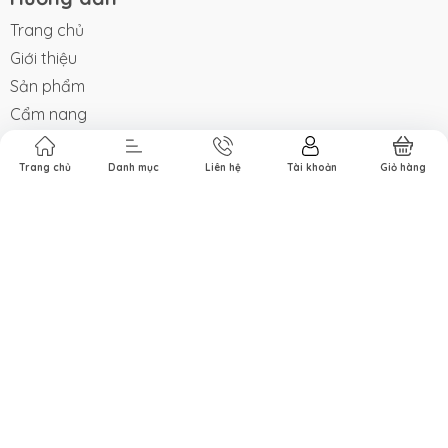
Trang chủ
Giới thiệu
Sản phẩm
Cẩm nang
Liên hệ
Hệ thống đối tác
Trang chủ
Danh mục
Liên hệ
Tài khoản
Giỏ hàng
Hỗ trợ khách hàng
Trang chủ
Giới thiệu
Sản phẩm
Cẩm nang
Liên hệ
Hệ thống đối tác
Thông tin liên hệ