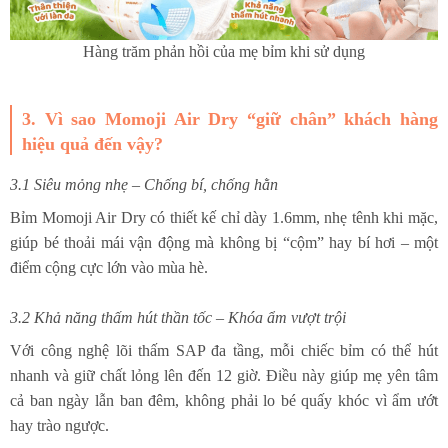
Hàng trăm phản hồi của mẹ bỉm khi sử dụng
3. Vì sao Momoji Air Dry “giữ chân” khách hàng
hiệu quả đến vậy?
3.1 Siêu mỏng nhẹ – Chống bí, chống hằn
Bỉm Momoji Air Dry có thiết kế chỉ dày 1.6mm, nhẹ tênh khi mặc,
giúp bé thoải mái vận động mà không bị “cộm” hay bí hơi – một
điểm cộng cực lớn vào mùa hè.
3.2 Khả năng thấm hút thần tốc – Khóa ẩm vượt trội
Với công nghệ lõi thấm SAP đa tầng, mỗi chiếc bỉm có thể hút
nhanh và giữ chất lỏng lên đến 12 giờ. Điều này giúp mẹ yên tâm
cả ban ngày lẫn ban đêm, không phải lo bé quấy khóc vì ẩm ướt
hay trào ngược.