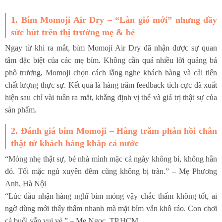
1. Bỉm Momoji Air Dry – “Làn gió mới” nhưng đầy
sức hút trên thị trường mẹ & bé
Ngay từ khi ra mắt, bỉm Momoji Air Dry đã nhận được sự quan
tâm đặc biệt của các mẹ bỉm. Không cần quá nhiều lời quảng bá
phô trương, Momoji chọn cách lắng nghe khách hàng và cải tiến
chất lượng thực sự. Kết quả là hàng trăm feedback tích cực đã xuất
hiện sau chỉ vài tuần ra mắt, khẳng định vị thế và giá trị thật sự của
sản phẩm.
2. Đánh giá bỉm Momoji – Hàng trăm phản hồi chân
thật từ khách hàng khắp cả nước
“Mỏng nhẹ thật sự, bé nhà mình mặc cả ngày không bí, không hằn
đỏ. Tối mặc ngủ xuyên đêm cũng không bị tràn.” – Mẹ Phương
Anh, Hà Nội
“Lúc đầu nhận hàng nghĩ bỉm mỏng vậy chắc thấm không tốt, ai
ngờ dùng mới thấy thấm nhanh mà mặt bỉm vẫn khô ráo. Con chơi
cả buổi vẫn vui vẻ.” – Mẹ Ngọc, TP.HCM