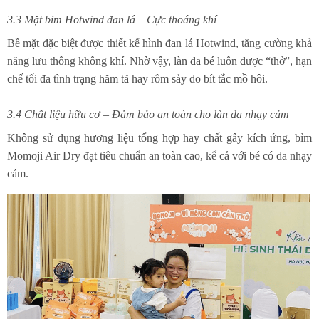
3.3 Mặt bỉm Hotwind đan lá – Cực thoáng khí
Bề mặt đặc biệt được thiết kế hình đan lá Hotwind, tăng cường khả
năng lưu thông không khí. Nhờ vậy, làn da bé luôn được “thở”, hạn
chế tối đa tình trạng hăm tã hay rôm sảy do bít tắc mồ hôi.
3.4 Chất liệu hữu cơ – Đảm bảo an toàn cho làn da nhạy cảm
Không sử dụng hương liệu tổng hợp hay chất gây kích ứng, bỉm
Momoji Air Dry đạt tiêu chuẩn an toàn cao, kể cả với bé có da nhạy
cảm.