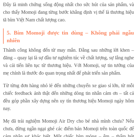
Đây là minh chứng sống động nhất cho sức hút của sản phẩm, và
cho thấy Momoji đang từng bước khẳng định vị thế là thương hiệu
tã bỉm Việt Nam chất lượng cao.
5. Bỉm Momoji được tin dùng – Không phải ngẫu
nhiên
Thành công không đến từ may mắn. Đằng sau những lời khen –
đăng – quay lại là sự đầu tư nghiêm túc về chất lượng, sự lắng nghe
và cải tiến liên tục từ thương hiệu. Với Momoji, sự tin tưởng của
mẹ chính là thước đo quan trọng nhất để phát triển sản phẩm.
Từ từng đơn hàng nhỏ lẻ đến những chuyến xe giao sỉ lớn, từ mỗi
chiếc feedback ảnh thật đến những dòng tin nhắn cảm ơn – tất cả
đều góp phần xây dựng nên uy tín thương hiệu Momoji ngày hôm
nay.
Mẹ đã trải nghiệm Momoji Air Dry cho bé nhà mình chưa? Nếu
chưa, đừng ngần ngại ghé các điểm bán Momoji trên toàn quốc để
cảm nhận sự khác biệt. Một chiếc bỉm mỏng – êm – thấm hút