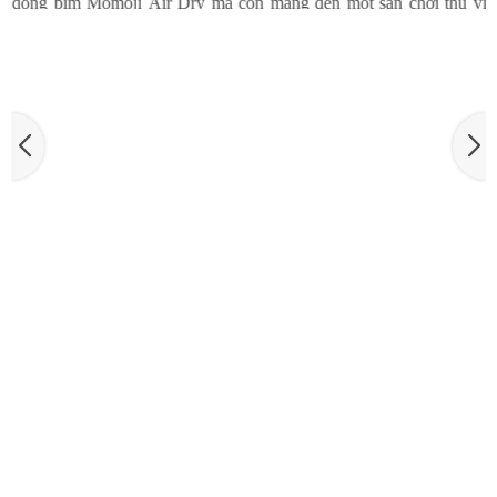
VIETBABYFAIR 2025 - MOMOJI LẠI HẸN GẶP MẸ
Tháng 9 này, Momoji chính thức trở lại Vietbaby fair 2025 - triển
lãm quốc tế hàng đầu dành cho mẹ và bé. Tại sự kiện lần này,
Momoji không chỉ mang đến những trải nghiệm chân thực nhất với
dòng bỉm Momoji Air Dry mà còn mang đến một sân chơi thú vị
Momoji Air Dry minigame KOC dành cho các mẹ bỉm, KOC, các
content creator trong lĩnh vực mẹ và bé với quà tặng trị giá hàng
triệu đồng.