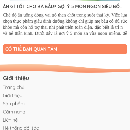
ĂN GÌ TỐT CHO BÀ BẦU? GỢI Ý 5 MÓN NGON SIÊU BỔ
DƯỠNG CHO THAI KỲ KHỎE MẠNH
Chế độ ăn uống đóng vai trò then chốt trong suốt thai kỳ. Việc lựa
chọn thực phẩm giàu dinh dưỡng không chỉ giúp mẹ bầu có đủ sức
khỏe mà còn hỗ trợ thai nhi phát triển toàn diện, đặc biệt là trí não
và hệ thần kinh. Dưới đây là gợi ý 5 món ăn vừa ngon miệng, dễ
chế biến, vừa cung cấp đầy đủ dưỡng chất thiết yếu, giúp mẹ bầu
giải đáp câu hỏi: "Ăn gì tốt cho bà bầu?"
CÓ THỂ BẠN QUAN TÂM
Giới thiệu
Trang chủ
Giới thiệu
Sản phẩm
Cẩm nang
Liên hệ
Hệ thống đối tác